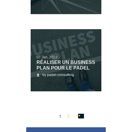
07 Jan, 2018
RÉALISER UN BUSINESS
PLAN POUR LE PADEL
by
padel-consulting
Navigation
Page
2
Page
1
des