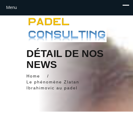
DÉTAIL DE NOS
NEWS
Home
/
Le phénomène Zlatan
Ibrahimovic au padel